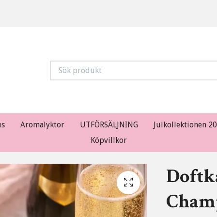
us
Aromalyktor
UTFÖRSÄLJNING
Julkollektionen 2
Köpvillkor
Doftk
Champ