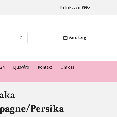
Fri frakt över 899:-
Varukorg
024
Ljusvård
Kontakt
Om oss
aka
agne/Persika