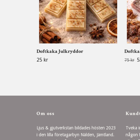
Doftkaka Julkryddor
Doftka
25 kr
5
75 kr
Om oss
Kund
Ljus & gjutverkstan bildades hösten 2023
Tveka i
i den lilla företagarbyn Nälden, Jämtland.
någon f