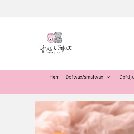
Hem
Doftvax/smältvax
Doftlj