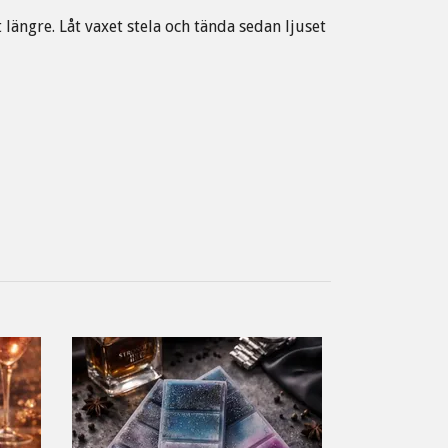
längre. Låt vaxet stela och tända sedan ljuset
Doftkaka Mor
53 kr
75 kr