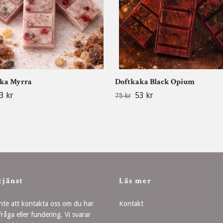
ka Myrra
Doftkaka Black Opium
3 kr
53 kr
75 kr
tjänst
Läs mer
nte att kontakta oss om du har
Kontakt
råga eller fundering. Vi svarar