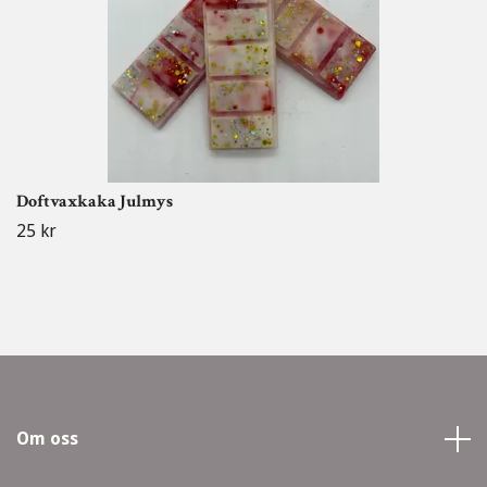
Doftvaxkaka Julmys
25 kr
Om oss