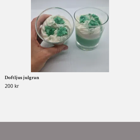
Doftljus julgran
200 kr